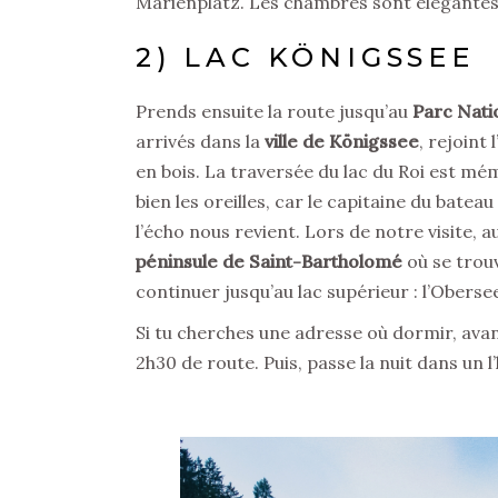
Marienplatz. Les chambres sont élégantes,
2) LAC KÖNIGSSEE
Prends ensuite la route jusqu’au
Parc Nati
arrivés dans la
ville de Königssee
, rejoint
en bois. La traversée du lac du Roi est mé
bien les oreilles, car le capitaine du batea
l’écho nous revient. Lors de notre visite, a
péninsule de Saint-Bartholomé
où se trouv
continuer jusqu’au lac supérieur : l’Oberse
Si tu cherches une adresse où dormir, avan
2h30 de route. Puis, passe la nuit dans un l