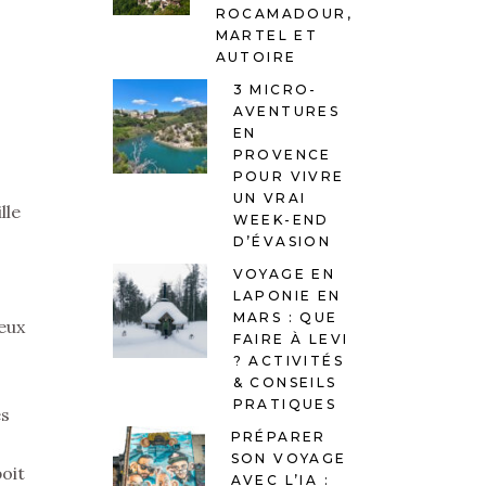
ROCAMADOUR,
MARTEL ET
AUTOIRE
3 MICRO-
AVENTURES
EN
PROVENCE
POUR VIVRE
UN VRAI
lle
WEEK-END
D’ÉVASION
VOYAGE EN
LAPONIE EN
MARS : QUE
peux
FAIRE À LEVI
? ACTIVITÉS
& CONSEILS
PRATIQUES
es
PRÉPARER
SON VOYAGE
boit
AVEC L’IA :