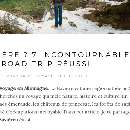
IÈRE ? 7 INCONTOURNABL
ROAD TRIP RÉUSSI
,
,
RE
ROAD TRIPS
VOYAGE EN ALLEMAGNE
voyage en Allemagne
. La Bavière est une région située au
 cherches un voyage qui mêle nature, histoire et culture. En
lacs émeraude, les châteaux de princesse, les forêts de sap
été d’occupations incroyable. Dans cet article, je te partag
Bavière
réussi !