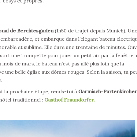
 cosys et propres.
onal de Berchtesgaden
(1h50 de trajet depuis Munich). Une
 l’embarcadère, et embarque dans l’élégant bateau électriq
morable et sublime. Elle dure une trentaine de minutes. Ou
u sort une trompette pour jouer un petit air par la fenêtre,
u mois de mars, le bateau n’est pas allé plus loin que la
e une belle église aux dômes rouges. Selon la saison, tu pe
e.
t la prochaine étape, rends-toi à
Garmisch-Partenkirche
’hôtel traditionnel :
Gasthof Fraundorfer.