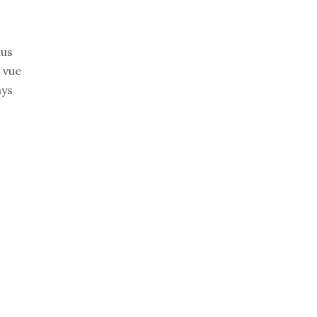
lus
a vue
ays