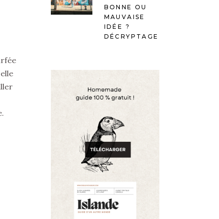
BONNE OU
MAUVAISE
IDÉE ?
DÉCRYPTAGE
urfée
elle
ller
e.