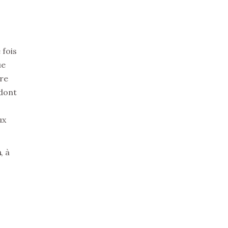
 fois
ue
vre
 dont
ux
n
, à